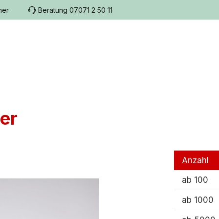
her
Beratung 07071 2 50 11
er
Anzahl
ab
100
ab
1000