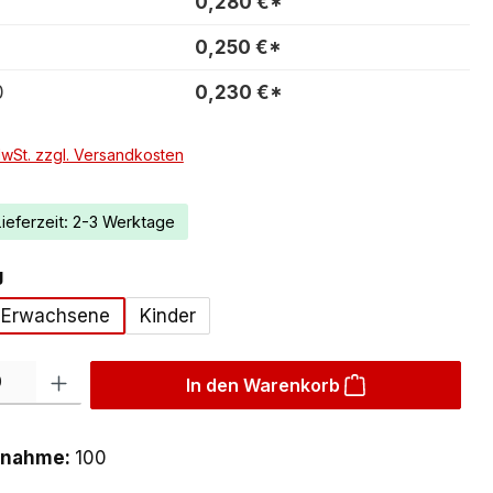
0,280 €*
0,250 €*
0
0,230 €*
MwSt. zzgl. Versandkosten
Lieferzeit: 2-3 Werktage
auswählen
g
Erwachsene
Kinder
l: Gib den gewünschten Wert ein oder benutze die Schaltflächen u
In den Warenkorb
bnahme:
100